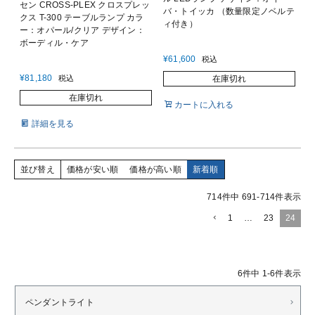
セン CROSS-PLEX クロスプレッ
バ・トイッカ （数量限定ノベルテ
クス T-300 テーブルランプ カラ
ィ付き）
ー：オパール/クリア デザイン：
ボーディル・ケア
¥
61,600
税込
¥
81,180
税込
在庫切れ
在庫切れ
カートに入れる
詳細を見る
並び替え
価格が安い順
価格が高い順
新着順
714
件中
691
-
714
件表示
1
…
23
24
6
件中
1
-
6
件表示
ペンダントライト