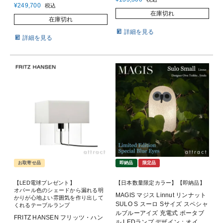
¥
249,700
税込
在庫切れ
在庫切れ
詳細を見る
詳細を見る
お取寄せ品
即納品
限定品
【LED電球プレゼント】
【日本数量限定カラー】【即納品】
オパール色のシェードから漏れる明
MAGIS マジス Linnut リンナット
かりが心地よい雰囲気を作り出して
SULO S スーロ Sサイズ スペシャ
くれるテーブルランプ
ルブルーアイズ 充電式 ポータブ
FRITZ HANSEN フリッツ・ハン
ル LEDランプ デザイン：オイ