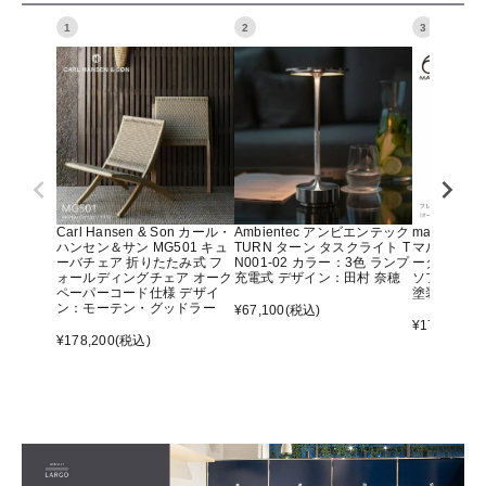
1
2
3
Carl Hansen & Son カール・
Ambientec アンビエンテック
maruni マ
ハンセン＆サン MG501 キュ
TURN ターン タスクライト T
マルニ60 
ーバチェア 折りたたみ式 フ
N001-02 カラー：3色 ランプ
ーター アー
ォールディングチェア オーク
充電式 デザイン：田村 奈穂
ソファ オ
ペーパーコード仕様 デザイ
塗装）
ン：モーテン・グッドラー
¥
67,100
(税込)
¥
176,000
(
¥
178,200
(税込)