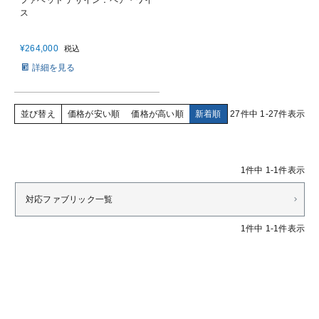
ファベッド デザイン：ペア・ワイ
ス
¥
264,000
税込
詳細を見る
並び替え
価格が安い順
価格が高い順
新着順
27
件中
1
-
27
件表示
1
件中
1
-
1
件表示
対応ファブリック一覧
1
件中
1
-
1
件表示