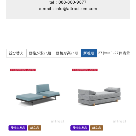
tel：088-880-9877
e-mail：info@attract-em.com
並び替え
価格が安い順
価格が高い順
新着順
27
件中
1
-
27
件表示
受注生産品
組立品
受注生産品
組立品