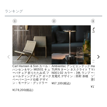
ランキング
1
2
3
Carl Hansen & Son カール・
Ambientec アンビエンテック
maruni マ
ハンセン＆サン MG501 キュ
TURN ターン タスクライト T
マルニ60 
ーバチェア 折りたたみ式 フ
N001-02 カラー：3色 ランプ
ーター アー
ォールディングチェア オーク
充電式 デザイン：田村 奈穂
ソファ オ
ペーパーコード仕様 デザイ
塗装）
ン：モーテン・グッドラー
¥
67,100
(税込)
¥
176,000
(
¥
178,200
(税込)