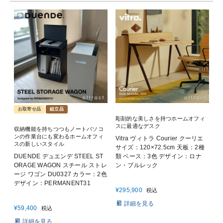
お取寄せ品
組立品
彫刻的な美しさを持つホームオフィ
スに最適なデスク
収納機能を持ちつつもノートパソコ
ンの作業台にも変わるホームオフィ
Vitra ヴィトラ Courier クーリエ
スの新しいスタイル
サイズ：120×72.5cm 天板：2種
DUENDE デュエンデ STEEL ST
類 ベース：3色 デザイン：ロナ
ORAGE WAGON スチール ストレ
ン・ブルレック
ージ ワゴン DU0327 カラー：2色
デザイン：PERMANENT31
¥
295,900
税込
詳細を見る
¥
59,400
税込
詳細を見る