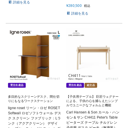
詳細を見る
¥
280,500
税込
詳細を見る
受注生産品
受注生産品
組立品
多目的なスクリーンデスク、間仕切
【子供用テーブル】 巨匠ウェグナー
りにもなるワークステーション
による、子供の心を捕らえたシンプ
ルでユニークなフォルムと機能
ligne roset リーン・ロゼ ROSET
Carl Hansen & Son カール・ハン
Softwall ロゼソフトウォール デス
セン＆サン CH411 Peter's Table
ク スクリーン ファブリック：Lラ
ピーターズ テーブル チルドレン
ンク（アクアクリーン） デザイ
子供用 デスク ビーチ（無塗装）