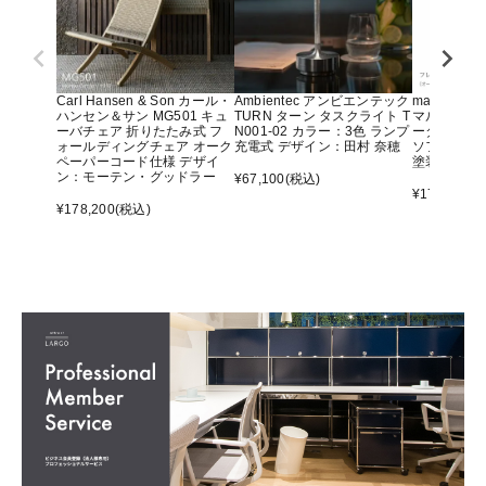
Carl Hansen & Son カール・
Ambientec アンビエンテック
maruni マ
ハンセン＆サン MG501 キュ
TURN ターン タスクライト T
マルニ60 
ーバチェア 折りたたみ式 フ
N001-02 カラー：3色 ランプ
ーター アー
ォールディングチェア オーク
充電式 デザイン：田村 奈穂
ソファ オ
ペーパーコード仕様 デザイ
塗装）
ン：モーテン・グッドラー
¥
67,100
(税込)
¥
176,000
(
¥
178,200
(税込)