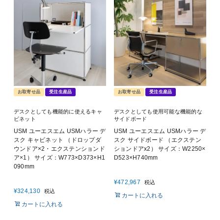
お取寄せ品
受注生産品
お取寄せ品
受注生産品
デスクとしても機能的に使えるキャ
デスクとしても使用可能な機能的な
ビネット
サイドボード
USM ユーエスエム USMハラー デ
USM ユーエスエム USMハラー デ
スク キャビネット （ドロップダ
スク サイドボード （エクステン
ウンドア×2・エクステンションド
ションドアx2） サイズ：W2250×
ア×1） サイズ：W773×D373×H1
D523×H740mm
090mm
¥
472,967
税込
¥
324,130
税込
カートに入れる
カートに入れる