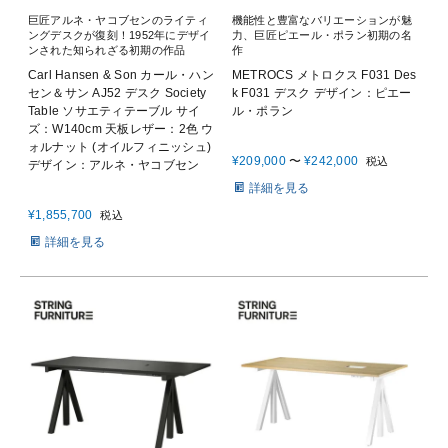
巨匠アルネ・ヤコブセンのライティ
機能性と豊富なバリエーションが魅
ングデスクが復刻！1952年にデザイ
力、巨匠ピエール・ポラン初期の名
ンされた知られざる初期の作品
作
Carl Hansen & Son カール・ハン
METROCS メトロクス F031 Des
セン＆サン AJ52 デスク Society
k F031 デスク デザイン：ピエー
Table ソサエティテーブル サイ
ル・ポラン
ズ：W140cm 天板レザー：2色 ウ
ォルナット (オイルフィニッシュ)
¥
209,000
〜
¥
242,000
税込
デザイン：アルネ・ヤコブセン
詳細を見る
¥
1,855,700
税込
詳細を見る