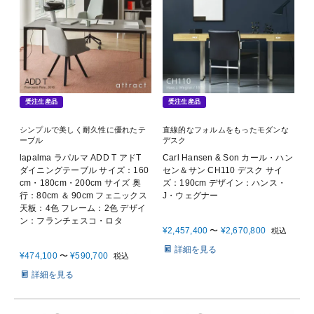
受注生産品
受注生産品
シンプルで美しく耐久性に優れたテ
直線的なフォルムをもったモダンな
ーブル
デスク
lapalma ラパルマ ADD T アドT
Carl Hansen & Son カール・ハン
ダイニングテーブル サイズ：160
セン＆サン CH110 デスク サイ
cm・180cm・200cm サイズ 奥
ズ：190cm デザイン：ハンス・
行：80cm ＆ 90cm フェニックス
J・ウェグナー
天板：4色 フレーム：2色 デザイ
ン：フランチェスコ・ロタ
¥
2,457,400
〜
¥
2,670,800
税込
詳細を見る
¥
474,100
〜
¥
590,700
税込
詳細を見る