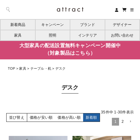
新着商品
キャンペーン
ブランド
デザイナー
家具
照明
インテリア
お問い合わせ
大型家具の配送設置無料キャンペーン開催中
（対象製品はこちら）
TOP
家具
テーブル・机
デスク
デスク
35
件中
1
-
30
件表示
並び替え
価格が安い順
価格が高い順
新着順
1
2