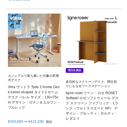
受注生産品
カジュアルで落ち着いた印象の昇降
式デスク
多目的なスクリーンデスク、間仕切
りにもなるワークステーション
Vitra ヴィトラ Tyde 2 Home Des
k barrel-shaped タイド2 ホーム
ligne roset リーン・ロゼ ROSET
デスク バレル サイズ：130×75c
Softwall ロゼソフトウォール デス
m デザイン：ロナン＆エルワン・
ク スクリーン ファブリック：Lラ
ブルレック
ンク（ウルトラスエード HP） デ
ザイン：ブセッティ・ガルティ・
レダエリ
¥
330,000
〜
¥
421,300
税込