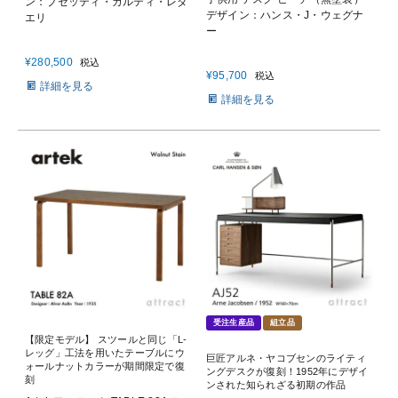
ン：ブセッティ・ガルティ・レダ
デザイン：ハンス・J・ウェグナ
エリ
ー
¥
280,500
税込
¥
95,700
税込
詳細を見る
詳細を見る
受注生産品
組立品
【限定モデル】 スツールと同じ「L-
レッグ」工法を用いたテーブルにウ
巨匠アルネ・ヤコブセンのライティ
ォールナットカラーが期間限定で復
ングデスクが復刻！1952年にデザイ
刻
ンされた知られざる初期の作品