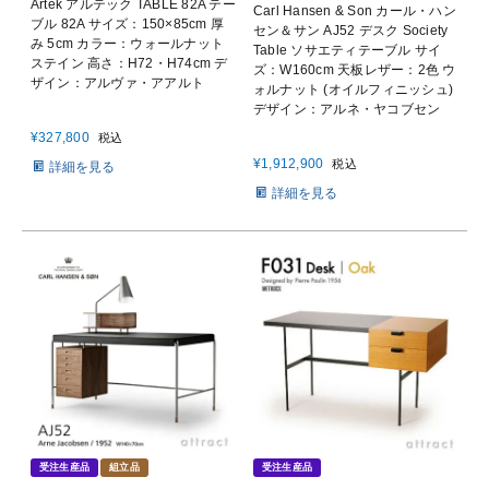
Artek アルテック TABLE 82A テー
Carl Hansen & Son カール・ハン
ブル 82A サイズ：150×85cm 厚
セン＆サン AJ52 デスク Society
み 5cm カラー：ウォールナット
Table ソサエティテーブル サイ
ステイン 高さ：H72・H74cm デ
ズ：W160cm 天板レザー：2色 ウ
ザイン：アルヴァ・アアルト
ォルナット (オイルフィニッシュ)
デザイン：アルネ・ヤコブセン
¥
327,800
税込
¥
1,912,900
税込
詳細を見る
詳細を見る
受注生産品
組立品
受注生産品