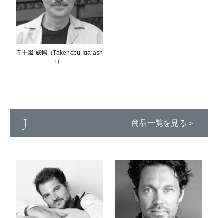
五十嵐 威暢（Takenobu Igarash
i）
J
商品一覧を見る＞