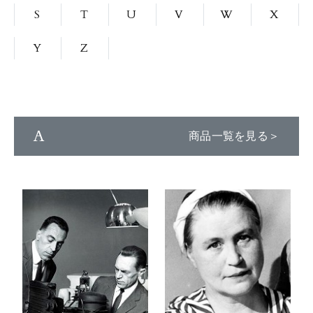
S
T
U
V
W
X
Y
Z
A
商品一覧を見る＞