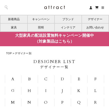
新着商品
キャンペーン
ブランド
デザイナー
家具
照明
インテリア
お問い合わせ
大型家具の配送設置無料キャンペーン開催中
（対象製品はこちら）
TOP
デザイナー別
DESIGNER LIST
デザイナー一覧
A
B
C
D
E
F
G
H
I
J
K
L
M
N
O
P
Q
R