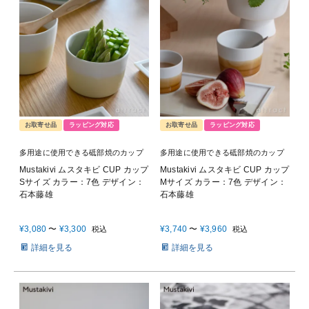
お取寄せ品
ラッピング対応
お取寄せ品
ラッピング対応
多用途に使用できる砥部焼のカップ
多用途に使用できる砥部焼のカップ
Mustakivi ムスタキビ CUP カップ
Mustakivi ムスタキビ CUP カップ
Sサイズ カラー：7色 デザイン：
Mサイズ カラー：7色 デザイン：
石本藤雄
石本藤雄
¥
3,080
〜
¥
3,300
¥
3,740
〜
¥
3,960
税込
税込
詳細を見る
詳細を見る