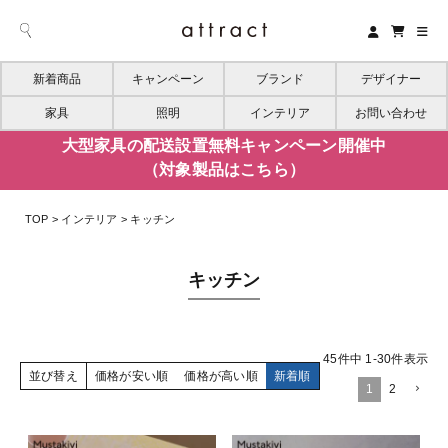
新着商品
キャンペーン
ブランド
デザイナー
家具
照明
インテリア
お問い合わせ
大型家具の配送設置無料キャンペーン開催中
（対象製品はこちら）
TOP
インテリア
キッチン
キッチン
45
件中
1
-
30
件表示
並び替え
価格が安い順
価格が高い順
新着順
1
2