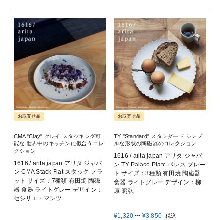
お取寄せ品
お取寄せ品
CMA "Clay" クレイ スタッキング可
TY "Standard" スタンダード シンプ
能な 世界中のキッチンに似合うコレ
ルな形状の陶磁器のコレクション
クション
1616 / arita japan アリタ ジャパ
1616 / arita japan アリタ ジャパ
ン TY Palace Plate パレス プレー
ン CMA Stack Flat スタック フラ
ト サイズ：3種類 有田焼 陶磁器
ット サイズ：7種類 有田焼 陶磁
食器 ライトグレー デザイン：柳
器 食器 ライトグレー デザイン：
原 照弘
セシリエ・マンツ
¥
1,320
〜
¥
3,850
税込