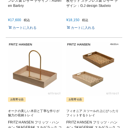
ンレス製 レザー デザイン：Aureli
枚セット ステンレス製 レザー デ
en Barbry
ザイン：G.J design Studeio
¥
17,600
¥
18,150
税込
税込
カートに入れる
カートに入れる
お取寄せ品
お取寄せ品
オークの美しい木目と丁寧な作りが
フィオニア スツールの上にぴったり
魅力の収納トレイ
フィットするトレイ
FRITZ HANSEN フリッツ・ハン
FRITZ HANSEN フリッツ・ハン
セン SKAGERAK スカゲラック コ
セン SKAGERAK スカゲラック コ