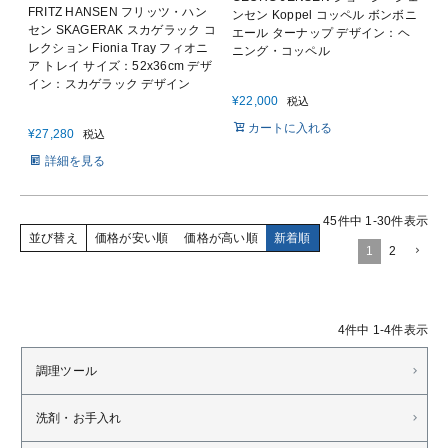
FRITZ HANSEN フリッツ・ハン
ンセン Koppel コッペル ボンボニ
セン SKAGERAK スカゲラック コ
エール ターナップ デザイン：ヘ
レクション Fionia Tray フィオニ
ニング・コッペル
ア トレイ サイズ：52x36cm デザ
イン：スカゲラック デザイン
¥
22,000
税込
カートに入れる
¥
27,280
税込
詳細を見る
45
件中
1
-
30
件表示
並び替え
価格が安い順
価格が高い順
新着順
1
2
4
件中
1
-
4
件表示
調理ツール
洗剤・お手入れ