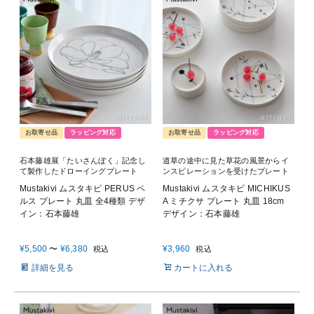
お取寄せ品
ラッピング対応
お取寄せ品
ラッピング対応
石本藤雄展「たいさんぼく」記念し
道草の途中に見た草花の風景からイ
て製作したドローイングプレート
ンスピレーションを受けたプレート
Mustakivi ムスタキビ PERUS ペ
Mustakivi ムスタキビ MICHIKUS
ルス プレート 丸皿 全4種類 デザ
A ミチクサ プレート 丸皿 18cm
イン：石本藤雄
デザイン：石本藤雄
¥
5,500
〜
¥
6,380
¥
3,960
税込
税込
詳細を見る
カートに入れる