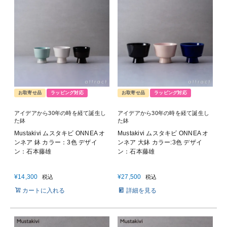
お取寄せ品
ラッピング対応
お取寄せ品
ラッピング対応
アイデアから30年の時を経て誕生し
アイデアから30年の時を経て誕生し
た鉢
た鉢
Mustakivi ムスタキビ ONNEA オ
Mustakivi ムスタキビ ONNEA オ
ンネア 鉢 カラー：3色 デザイ
ンネア 大鉢 カラー:3色 デザイ
ン：石本藤雄
ン：石本藤雄
¥
14,300
¥
27,500
税込
税込
カートに入れる
詳細を見る