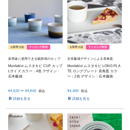
お取寄せ品
ラッピング対応
お取寄せ品
ラッピング対応
多用途に使用できる砥部焼のカップ
石本藤雄デザインによる長角皿
Mustakivi ムスタキビ CUP カップ
Mustakivi ムスタキビ LONG PLA
Lサイズ カラー：4色 デザイン：
TE ロングプレート 長角皿 カラ
石本藤雄
ー：2色 デザイン：石本藤雄
¥
4,620
〜
¥
4,840
¥
4,400
税込
税込
詳細を見る
詳細を見る