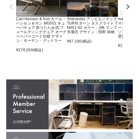
Carl Hansen & Son カール・
Ambientec アンビエンテック
maruni マ
ハンセン＆サン MG501 キュ
TURN ターン タスクライト T
マルニ60 
ーバチェア 折りたたみ式 フ
N001-02 カラー：3色 ランプ
ーター アー
ォールディングチェア オーク
充電式 デザイン：田村 奈穂
ソファ オ
ペーパーコード仕様 デザイ
塗装）
ン：モーテン・グッドラー
¥
67,100
(税込)
¥
176,000
(
¥
178,200
(税込)