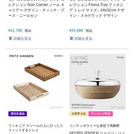
レクション Norr Carrier ノール キ
レクション Fionia Tray フィオニ
ャリアー デザイン：ディッテ・ブ
ア トレイ サイズ：48x32cm デザ
ース・ニールセン
イン：スカゲラック デザイン
¥
21,780
¥
25,080
税込
税込
詳細を見る
詳細を見る
受注生産品
お取寄せ品
ラッピング対応
フィオニア スツールの上にぴったり
コンテンポラリーな発想で再解釈
フィットするトレイ
GEORG JENSEN ジョージ・ジェ