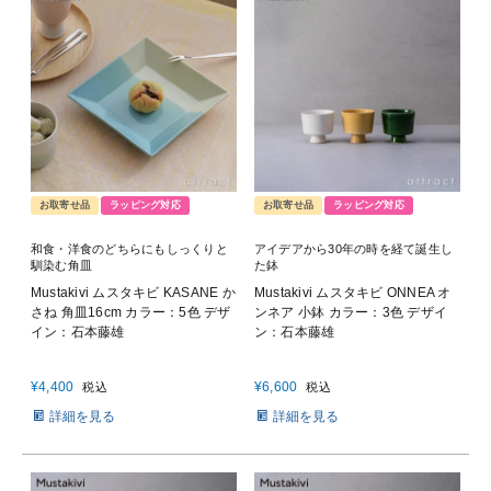
お取寄せ品
ラッピング対応
お取寄せ品
ラッピング対応
和食・洋食のどちらにもしっくりと
アイデアから30年の時を経て誕生し
馴染む角皿
た鉢
Mustakivi ムスタキビ KASANE か
Mustakivi ムスタキビ ONNEA オ
さね 角皿16cm カラー：5色 デザ
ンネア 小鉢 カラー：3色 デザイ
イン：石本藤雄
ン：石本藤雄
¥
4,400
¥
6,600
税込
税込
詳細を見る
詳細を見る