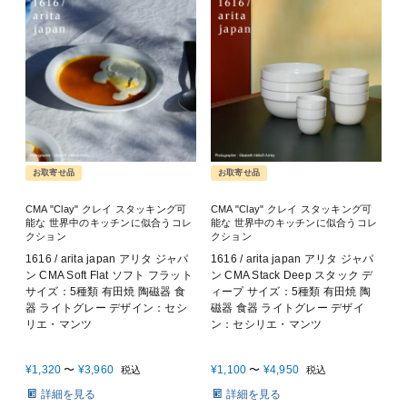
お取寄せ品
お取寄せ品
CMA "Clay" クレイ スタッキング可
CMA "Clay" クレイ スタッキング可
能な 世界中のキッチンに似合うコレ
能な 世界中のキッチンに似合うコレ
クション
クション
1616 / arita japan アリタ ジャパ
1616 / arita japan アリタ ジャパ
ン CMA Soft Flat ソフト フラット
ン CMA Stack Deep スタック デ
サイズ：5種類 有田焼 陶磁器 食
ィープ サイズ：5種類 有田焼 陶
器 ライトグレー デザイン：セシ
磁器 食器 ライトグレー デザイ
リエ・マンツ
ン：セシリエ・マンツ
¥
1,320
〜
¥
3,960
¥
1,100
〜
¥
4,950
税込
税込
詳細を見る
詳細を見る