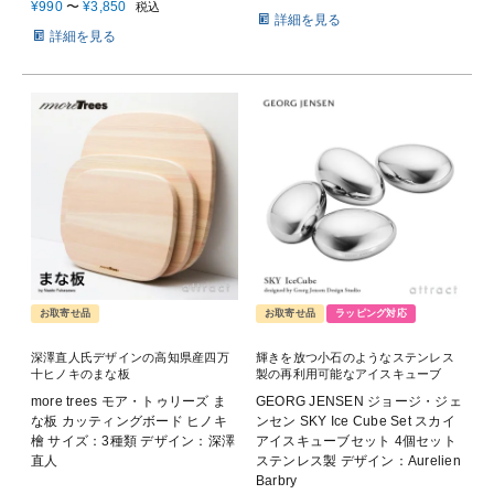
¥
990
〜
¥
3,850
税込
詳細を見る
詳細を見る
お取寄せ品
お取寄せ品
ラッピング対応
深澤直人氏デザインの高知県産四万
輝きを放つ小石のようなステンレス
十ヒノキのまな板
製の再利用可能なアイスキューブ
more trees モア・トゥリーズ ま
GEORG JENSEN ジョージ・ジェ
な板 カッティングボード ヒノキ
ンセン SKY Ice Cube Set スカイ
檜 サイズ：3種類 デザイン：深澤
アイスキューブセット 4個セット
直人
ステンレス製 デザイン：Aurelien
Barbry