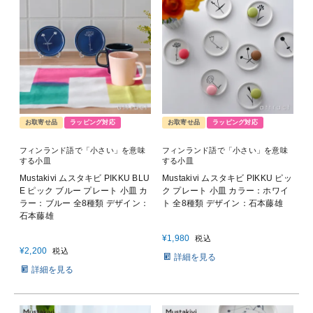
お取寄せ品
ラッピング対応
お取寄せ品
ラッピング対応
フィンランド語で「小さい」を意味
フィンランド語で「小さい」を意味
する小皿
する小皿
Mustakivi ムスタキビ PIKKU BLU
Mustakivi ムスタキビ PIKKU ピッ
E ピック ブルー プレート 小皿 カ
ク プレート 小皿 カラー：ホワイ
ラー：ブルー 全8種類 デザイン：
ト 全8種類 デザイン：石本藤雄
石本藤雄
¥
1,980
税込
¥
2,200
税込
詳細を見る
詳細を見る