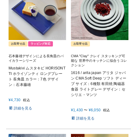
お取寄せ品
ラッピング対応
お取寄せ品
石本藤雄デザインによる長角皿のバ
CMA "Clay" クレイ スタッキング可
イカラーシリーズ
能な 世界中のキッチンに似合うコレ
クション
Mustakivi ムスタキビ HORISONT
1616 / arita japan アリタ ジャパ
TI ホライゾンティ ロングプレー
ン CMA Soft Deep ソフト ディー
ト 長角皿 カラー：7色 デザイ
プ サイズ：6種類 有田焼 陶磁器
ン：石本藤雄
食器 ライトグレー デザイン：セ
シリエ・マンツ
¥
4,730
税込
詳細を見る
¥
1,430
〜
¥
6,050
税込
詳細を見る