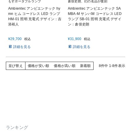
もすポータブルランプ
倉俣史朗、幻の名品が復刻
Ambientec アンビエンテック hy
Ambientec アンビエンテック SA
mn ヒム コードレス LED ランプ
MBA-M サンバM コードレス LED
HM-01 照明 充電式 デザイン：吉
ランプ SB-01 照明 充電式 デザイ
添裕人
ン：倉俣史朗
¥
29,700
¥
31,900
税込
税込
詳細を見る
詳細を見る
並び替え
価格が安い順
価格が高い順
新着順
8
件中
1
-
8
件表示
ランキング