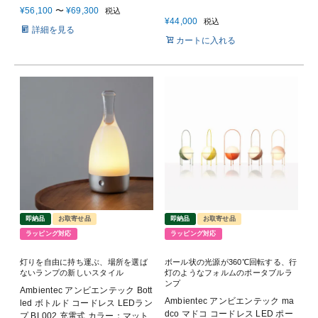
¥
56,100
〜
¥
69,300
税込
¥
44,000
税込
詳細を見る
カートに入れる
即納品
お取寄せ品
即納品
お取寄せ品
ラッピング対応
ラッピング対応
灯りを自由に持ち運ぶ、場所を選ば
ボール状の光源が360℃回転する、行
ないランプの新しいスタイル
灯のようなフォルムのポータブルラ
ンプ
Ambientec アンビエンテック Bott
Ambientec アンビエンテック ma
led ボトルド コードレス LEDラン
dco マドコ コードレス LED ポー
プ BL002 充電式 カラー：マット