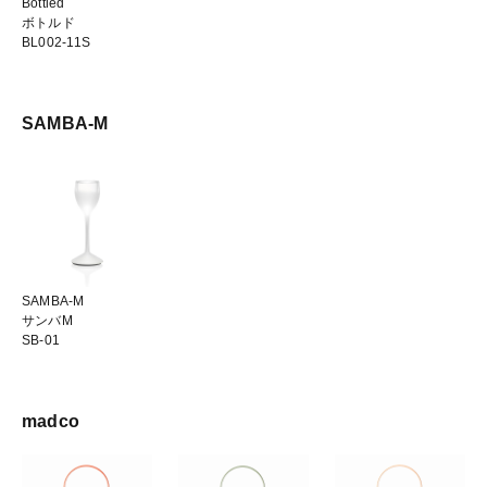
Bottled
ボトルド
BL002-11S
SAMBA-M
SAMBA-M
サンバM
SB-01
madco