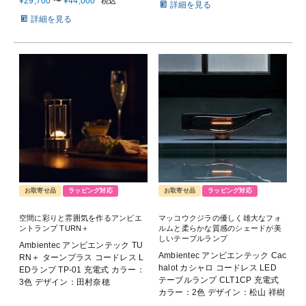
¥
29,700
〜
¥
44,000
税込
詳細を見る
詳細を見る
お取寄せ品
ラッピング対応
お取寄せ品
ラッピング対応
空間に彩りと雰囲気を作るアンビエ
マッコウクジラの優しく雄大なフォ
ントランプ TURN＋
ルムと柔らかな質感のシェードが美
しいテーブルランプ
Ambientec アンビエンテック TU
Ambientec アンビエンテック Cac
RN＋ ターンプラス コードレス L
halot カシャロ コードレス LED
EDランプ TP-01 充電式 カラー：
テーブルランプ CLT1CP 充電式
3色 デザイン：田村奈穂
カラー：2色 デザイン：松山 祥樹