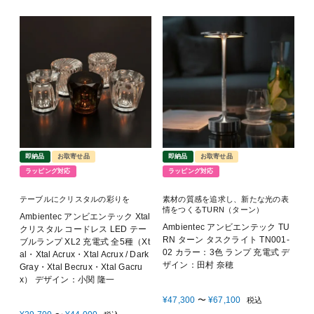
即納品
お取寄せ品
即納品
お取寄せ品
ラッピング対応
ラッピング対応
テーブルにクリスタルの彩りを
素材の質感を追求し、新たな光の表
情をつくるTURN（ターン）
Ambientec アンビエンテック Xtal
Ambientec アンビエンテック TU
クリスタル コードレス LED テー
RN ターン タスクライト TN001-
ブルランプ XL2 充電式 全5種（Xt
02 カラー：3色 ランプ 充電式 デ
al・Xtal Acrux・Xtal Acrux / Dark
ザイン：田村 奈穂
Gray・Xtal Becrux・Xtal Gacru
x） デザイン：小関 隆一
¥
47,300
〜
¥
67,100
税込