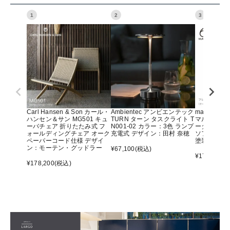
1
2
3
Carl Hansen & Son カール・
Ambientec アンビエンテック
maruni マ
ハンセン＆サン MG501 キュ
TURN ターン タスクライト T
マルニ60 
ーバチェア 折りたたみ式 フ
N001-02 カラー：3色 ランプ
ーター アー
ォールディングチェア オーク
充電式 デザイン：田村 奈穂
ソファ オ
ペーパーコード仕様 デザイ
塗装）
ン：モーテン・グッドラー
¥
67,100
(税込)
¥
176,000
(
¥
178,200
(税込)