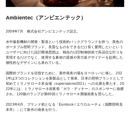
Ambientec（アンビエンテック）
2009年7月 株式会社アンビエンテック設立。
水中撮影機材の開発・製造という技術的バックグラウンドを持つ、異色の
ポータブル照明ブランド。良質なものをできるだけ長く愛用したいという
ユーザーに向けた設計開発思想は、独自のLED制御技術で高品位な灯りを
実現するだけでなく、使用する素材の質感や実力派デザイナーを起用した
個性的なデザインにも表れている。
国際的ブランドを目指すために、新作発表の場をヨーロッパに移し、202
1年は3つのコレクションを新製品として発表、日本の照明ブランドとして
初めてミラノサローネ本会場（supersalone2021）への出展を果たす。20
22年には、ミラノサローネ前夜祭「ガラ・ディナー」のスポンサーに抜擢
され、120個のランプが第60回ミラノサローネ開催前夜を照らした。
2023年4月、ブランド初となる「Euroluce / エウロルーチェ（国際照明見
本市）」にて新作の発表を行う。