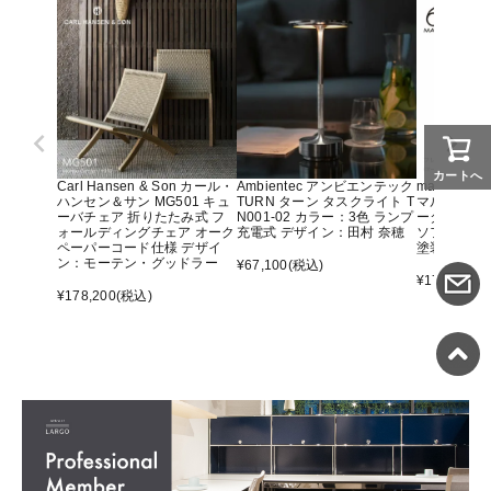
カートへ
Carl Hansen & Son カール・
Ambientec アンビエンテック
maruni マ
ハンセン＆サン MG501 キュ
TURN ターン タスクライト T
マルニ60 
ーバチェア 折りたたみ式 フ
N001-02 カラー：3色 ランプ
ーター アー
ォールディングチェア オーク
充電式 デザイン：田村 奈穂
ソファ オ
ペーパーコード仕様 デザイ
塗装）
ン：モーテン・グッドラー
¥
67,100
(税込)
¥
176,000
(
¥
178,200
(税込)