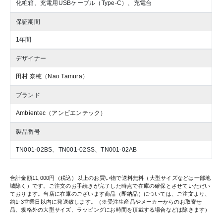
化粧箱、充電用USBケーブル（Type-C）、充電台
保証期間
1年間
デザイナー
田村 奈穂（Nao Tamura）
ブランド
Ambientec（アンビエンテック）
製品番号
TN001-02BS、TN001-02SS、TN001-02AB
合計金額11,000円（税込）以上のお買い物で送料無料（大型サイズなどは一部地
域除く）です。ご注文のお手続きが完了した時点で在庫の確保とさせていただい
ております。当店に在庫のございます商品（即納品）については、ご注文より、
約1-3営業日以内に発送致します。（※受注生産品やメーカーからのお取寄せ
品、規格外の大型サイズ、ラッピングにお時間を頂戴する場合などは除きます）