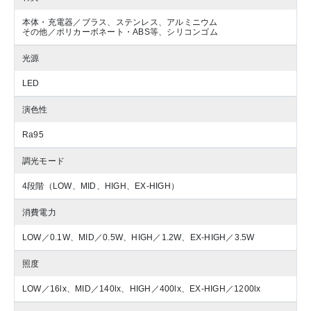
本体・充電器／ブラス、ステンレス、アルミニウム
その他／ポリカーボネート・ABS等、シリコンゴム
光源
LED
演色性
Ra95
調光モード
4段階（LOW、MID、HIGH、EX-HIGH）
消費電力
LOW／0.1W、MID／0.5W、HIGH／1.2W、EX-HIGH／3.5W
照度
LOW／16lx、MID／140lx、HIGH／400lx、EX-HIGH／1200lx