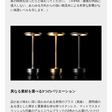
夜の時間をゆったりと味わってください。（※IP66：微塵が内部に
侵入しない、あらゆる方向からの強い噴流水による有害な影響がな
い保護レベルを示します。）
異なる素材を選べる3つのバリエーション
品があり味わい深い温かみのある表情のブラス（真鍮）、透明感の
ある凛とした輝きと重量感を併せ持つステンレス、マットでスタイ
リッシュな印象のアルミニウムブラックの3色からお選びいただけ