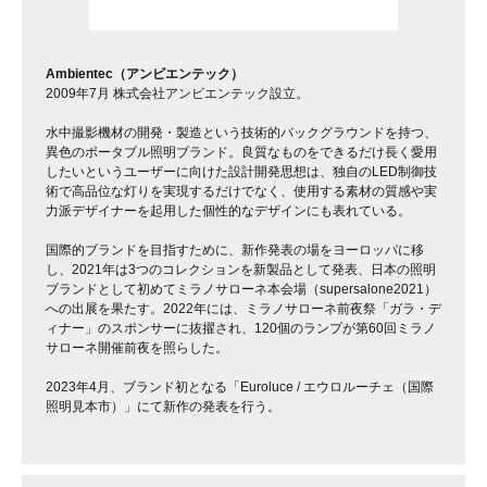
Ambientec（アンビエンテック）
2009年7月 株式会社アンビエンテック設立。
水中撮影機材の開発・製造という技術的バックグラウンドを持つ、
異色のポータブル照明ブランド。良質なものをできるだけ長く愛用
したいというユーザーに向けた設計開発思想は、独自のLED制御技
術で高品位な灯りを実現するだけでなく、使用する素材の質感や実
力派デザイナーを起用した個性的なデザインにも表れている。
国際的ブランドを目指すために、新作発表の場をヨーロッパに移
し、2021年は3つのコレクションを新製品として発表、日本の照明
ブランドとして初めてミラノサローネ本会場（supersalone2021）
への出展を果たす。2022年には、ミラノサローネ前夜祭「ガラ・デ
ィナー」のスポンサーに抜擢され、120個のランプが第60回ミラノ
サローネ開催前夜を照らした。
2023年4月、ブランド初となる「Euroluce / エウロルーチェ（国際
照明見本市）」にて新作の発表を行う。