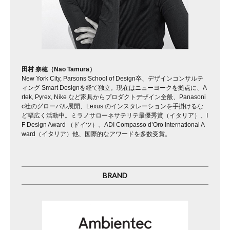
田村 奈穂（Nao Tamura）
New York City, Parsons School of Design卒、デザインコンサルテ
ィング Smart Designを経て独立。現在はニューヨークを拠点に、A
rtek, Pyrex, Nike など家具からプロダクトデザイン全般、Panasoni
c社のグローバル展開、Lexus のインスタレーションを手掛けるな
ど幅広く活動中。ミラノサローネサテリテ最優秀賞（イタリア）、I
F Design Award （ドイツ）、ADI Compasso d’Oro International A
ward（イタリア）他、国際的なアワードを多数受賞。
BRAND