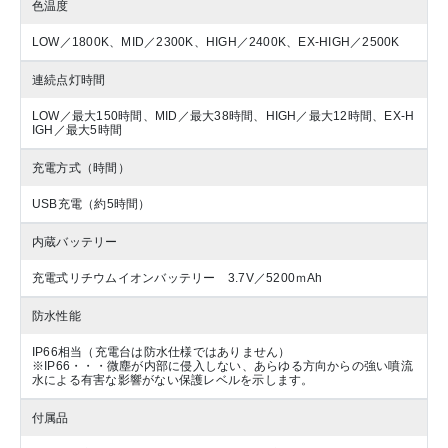
色温度
LOW／1800K、MID／2300K、HIGH／2400K、EX-HIGH／2500K
連続点灯時間
LOW／最大150時間、MID／最大38時間、HIGH／最大12時間、EX-H
IGH／最大5時間
充電方式（時間）
USB充電（約5時間）
内蔵バッテリー
充電式リチウムイオンバッテリー 3.7V／5200ｍAh
防水性能
IP66相当（充電台は防水仕様ではありません）
※IP66・・・微塵が内部に侵入しない、あらゆる方向からの強い噴流
水による有害な影響がない保護レベルを示します。
付属品