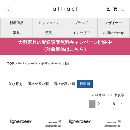
新着商品
キャンペーン
ブランド
デザイナー
家具
照明
インテリア
お問い合わせ
大型家具の配送設置無料キャンペーン開催中
（対象製品はこちら）
TOP
デザイナー別
デザイナー別 （M）
並び替え
価格が安い順
価格が高い順
新着順
239
件中
1
-
30
件表示
1
2
…
8