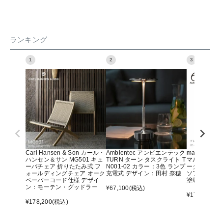
ランキング
1
2
3
Carl Hansen & Son カール・
Ambientec アンビエンテック
maruni マ
ハンセン＆サン MG501 キュ
TURN ターン タスクライト T
マルニ60 
ーバチェア 折りたたみ式 フ
N001-02 カラー：3色 ランプ
ーター アー
ォールディングチェア オーク
充電式 デザイン：田村 奈穂
ソファ オ
ペーパーコード仕様 デザイ
塗装）
ン：モーテン・グッドラー
¥
67,100
(税込)
¥
176,000
(
¥
178,200
(税込)