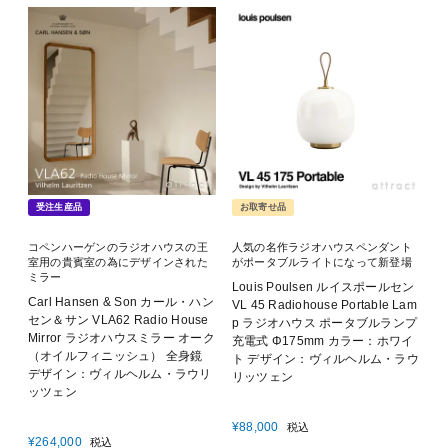
受注生産品
お取寄せ品
コペンハーゲンのラジオハウスの王
人気の名作ラジオハウスペンダント
室用の貴賓室の為にデザインされた
がポータブルライトになって新登場
ミラー
Louis Poulsen ルイスポールセン
Carl Hansen & Son カール・ハン
VL 45 Radiohouse Portable Lam
セン＆サン VLA62 Radio House
p ラジオハウス ポータブルランプ
Mirror ラジオハウスミラー オーク
充電式 Φ175mm カラー：ホワイ
（オイルフィニッシュ） 全身鏡
ト デザイン：ヴィルヘルム・ラウ
デザイン：ヴィルヘルム・ラウリ
リッツェン
ッツェン
¥
88,000
税込
¥
264,000
税込