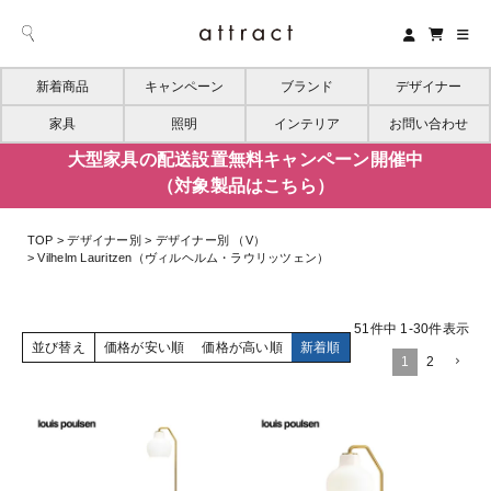
新着商品
キャンペーン
ブランド
デザイナー
家具
照明
インテリア
お問い合わせ
大型家具の配送設置無料キャンペーン開催中
（対象製品はこちら）
TOP
デザイナー別
デザイナー別 （V）
Vilhelm Lauritzen（ヴィルヘルム・ラウリッツェン）
51
件中
1
-
30
件表示
並び替え
価格が安い順
価格が高い順
新着順
1
2