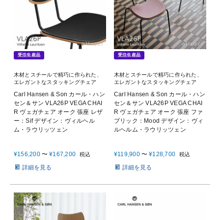
受注生産品
受注生産品
木材とスチールで精巧に作られた、
木材とスチールで精巧に作られた、
エレガントなスタッキングチェア
エレガントなスタッキングチェア
Carl Hansen & Son カール・ハン
Carl Hansen & Son カール・ハン
セン＆サン VLA26P VEGA CHAI
セン＆サン VLA26P VEGA CHAI
R ヴェガチェア オーク 張座 レザ
R ヴェガチェア オーク 張座 ファ
ー：Sif デザイン：ヴィルヘル
ブリック：Mood デザイン：ヴィ
ム・ラウリッツェン
ルヘルム・ラウリッツェン
¥
156,200
〜
¥
167,200
¥
119,900
〜
¥
128,700
税込
税込
詳細を見る
詳細を見る