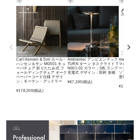
1
2
3
Carl Hansen & Son カール・
Ambientec アンビエンテック
maruni マ
ハンセン＆サン MG501 キュ
TURN ターン タスクライト T
マルニ60 
ーバチェア 折りたたみ式 フ
N001-02 カラー：3色 ランプ
ーター アー
ォールディングチェア オーク
充電式 デザイン：田村 奈穂
ソファ オ
ペーパーコード仕様 デザイ
塗装）
ン：モーテン・グッドラー
¥
67,100
(税込)
¥
176,000
(
¥
178,200
(税込)