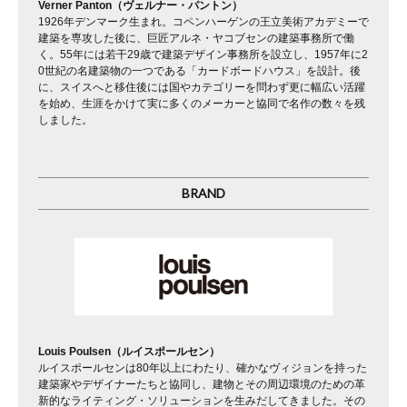
Verner Panton（ヴェルナー・パントン）
1926年デンマーク生まれ。コペンハーゲンの王立美術アカデミーで
建築を専攻した後に、巨匠アルネ・ヤコブセンの建築事務所で働
く。55年には若干29歳で建築デザイン事務所を設立し、1957年に2
0世紀の名建築物の一つである「カードボードハウス」を設計。後
に、スイスへと移住後には国やカテゴリーを問わず更に幅広い活躍
を始め、生涯をかけて実に多くのメーカーと協同で名作の数々を残
しました。
BRAND
Louis Poulsen（ルイスポールセン）
ルイスポールセンは80年以上にわたり、確かなヴィジョンを持った
建築家やデザイナーたちと協同し、建物とその周辺環境のための革
新的なライティング・ソリューションを生みだしてきました。その