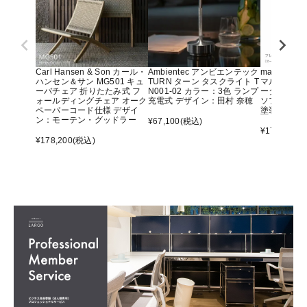
Carl Hansen & Son カール・
Ambientec アンビエンテック
maruni マ
ハンセン＆サン MG501 キュ
TURN ターン タスクライト T
マルニ60 
ーバチェア 折りたたみ式 フ
N001-02 カラー：3色 ランプ
ーター アー
ォールディングチェア オーク
充電式 デザイン：田村 奈穂
ソファ オ
ペーパーコード仕様 デザイ
塗装）
ン：モーテン・グッドラー
¥
67,100
(税込)
¥
176,000
(
¥
178,200
(税込)