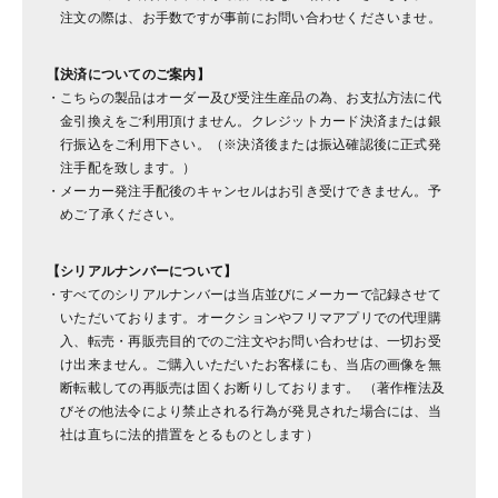
注文の際は、お手数ですが事前にお問い合わせくださいませ。
【決済についてのご案内】
こちらの製品はオーダー及び受注生産品の為、お支払方法に代
金引換えをご利用頂けません。クレジットカード決済または銀
行振込をご利用下さい。（※決済後または振込確認後に正式発
注手配を致します。）
メーカー発注手配後のキャンセルはお引き受けできません。予
めご了承ください。
【シリアルナンバーについて】
すべてのシリアルナンバーは当店並びにメーカーで記録させて
いただいております。オークションやフリマアプリでの代理購
入、転売・再販売目的でのご注文やお問い合わせは、一切お受
け出来ません。ご購入いただいたお客様にも、当店の画像を無
断転載しての再販売は固くお断りしております。 （著作権法及
びその他法令により禁止される行為が発見された場合には、当
社は直ちに法的措置をとるものとします）