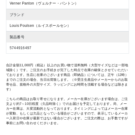
Verner Panton（ヴェルナー・パントン）
ブランド
Louis Poulsen（ルイスポールセン）
製品番号
5744916497
合計金額11,000円（税込）以上のお買い物で送料無料（大型サイズなどは一部地
域除く）です。ご注文のお手続きが完了した時点で在庫の確保とさせていただい
ております。当店に在庫のございます商品（即納品）については、正午（12時）
までのご注文の場合、当日出荷致します。（※受注生産品やメーカーからのお取
寄せ品、規格外の大型サイズ、ラッピングにお時間を頂戴する場合などは除きま
す）
こちらの商品はお取り寄せになります。メーカー在庫がございます場合は、ご注
文より約7～10日程度（欠品時除く）でのお届けを予定しております。尚、メー
カー在庫は、大変流動的となっております。タイミングによってはメーカー在庫
が変動、もしくは欠品となっている場合がございますので、表示しているメーカ
ー入荷日や在庫が最新ではない場合がございます。ご注文の際は、お手数ですが
事前にお問い合わせくださいませ。