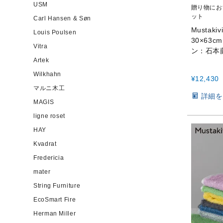
USM
贈り物にお
ット
Carl Hansen & Søn
Mustak
Louis Poulsen
30×63
Vitra
ン：石本
Artek
Wilkhahn
¥
12,430
マルニ木工
詳細を
MAGIS
ligne roset
HAY
Kvadrat
Fredericia
mater
String Furniture
EcoSmart Fire
Herman Miller