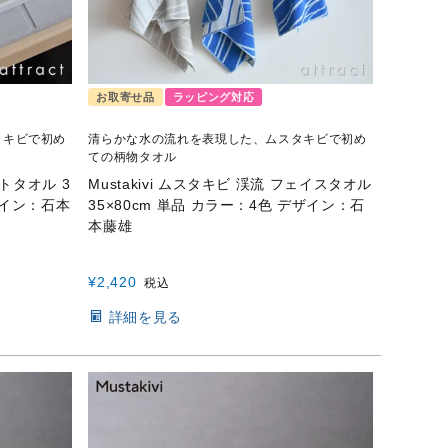
お取寄せ品
ラッピング対応
タキビで初め
清らかな水の流れを表現した、ムスタキビで初め
ての柄物タオル
ストタオル 3
Mustakivi ムスタキビ 渓流 フェイスタオル
ザイン：石本
35×80cm 単品 カラー：4色 デザイン：石
本藤雄
¥
2,420
税込
詳細を見る