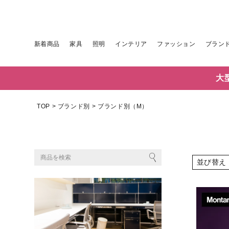
新着商品
家具
照明
インテリア
ファッション
ブラン
大
TOP
ブランド別
ブランド別（M）
並び替え