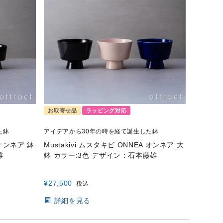
お取寄せ品
ラッピング対応
た鉢
アイデアから30年の時を経て誕生した鉢
 オンネア 鉢
Mustakivi ムスタキビ ONNEA オンネア 大
雄
鉢 カラー:3色 デザイン：石本藤雄
¥
27,500
税込
詳細を見る