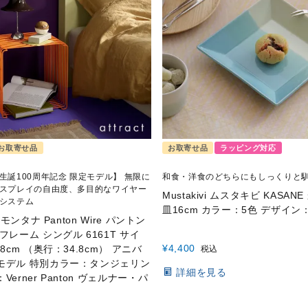
お取寄せ品
お取寄せ品
ラッピング対応
生誕100周年記念 限定モデル】 無限に
和食・洋食のどちらにもしっくりと
スプレイの自由度、多目的なワイヤー
Mustakivi ムスタキビ KASAN
システム
皿16cm カラー：5色 デザイ
a モンタナ Panton Wire パントン
フレーム シングル 6161T サイ
¥
4,400
.8cm （奥行：34.8cm） アニバ
税込
モデル 特別カラー：タンジェリン
詳細を見る
Verner Panton ヴェルナー・パ