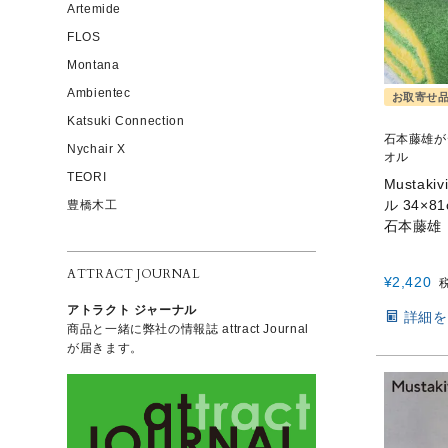
Artemide
FLOS
Montana
Ambientec
お取寄せ
Katsuki Connection
石本藤雄が
Nychair X
オル
TEORI
Musta
ル 34×
豊橋木工
石本藤雄
ATTRACT JOURNAL
¥
2,420
アトラクト ジャーナル
詳細を
商品と一緒に弊社の情報誌 attract Journal
が届きます。