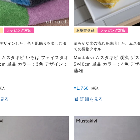
品
ラッピング対応
お取寄せ品
ラッピング対応
デザインした、色と肌触りを楽しむタ
清らかな水の流れを表現した、ムス
ての柄物タオル
kivi ムスタキビ いろは フェイスタオ
Mustakivi ムスタキビ 渓流 ゲ
81cm 単品 カラー：3色 デザイン：
5×40cm 単品 カラー：4色 デ
藤雄
¥
1,760
税込
税込
見る
詳細を見る