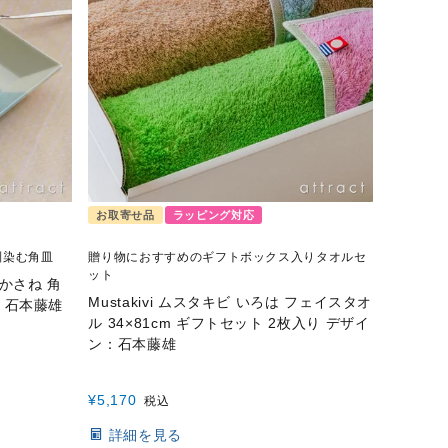
お取寄せ品
ラッピング対応
馴染む角皿
贈り物におすすめのギフトボックス入りタオルセ
ット
E かさね 角
Mustakivi ムスタキビ いろは フェイスタオ
ン：石本藤雄
ル 34×81cm ギフトセット 2枚入り デザイ
ン：石本藤雄
¥
5,170
税込
詳細を見る