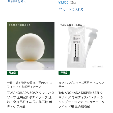
詳細を見る
¥
3,850
税込
カートに入れる
即納品
即納品
一日中続く贅沢な香り、手のひらに
タマノハダシリーズ専用ディスペン
フィットするボディソープ
サー
TAMANOHADA SOAP タマノハダ
TAMANOHADA DISPENSER タ
ソープ 全6種類 ボディソープ 洗
マノハダ 専用ディスペンサー シ
顔・全身用石けん 玉の肌石鹸 ボ
ャンプー・コンディショナー・リ
ディケア用品
クイッド用 玉の肌石鹸