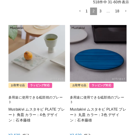
518
件中
31
-
60
件表示
1
2
3
…
18
お取寄せ品
ラッピング対応
お取寄せ品
ラッピング対応
多用途に使用できる砥部焼のプレー
多用途に使用できる砥部焼のプレー
ト
ト
Mustakivi ムスタキビ PLATE プレ
Mustakivi ムスタキビ PLATE プレ
ート 角皿 カラー：4色 デザイ
ート 丸皿 カラー：3色 デザイ
ン：石本藤雄
ン：石本藤雄