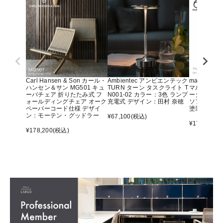
Carl Hansen & Son カール・
Ambientec アンビエンテック
maruni マ
ハンセン＆サン MG501 キュ
TURN ターン タスクライト T
マルニ60 
ーバチェア 折りたたみ式 フ
N001-02 カラー：3色 ランプ
ーター アー
ォールディングチェア オーク
充電式 デザイン：田村 奈穂
ソファ オ
ペーパーコード仕様 デザイ
塗装）
ン：モーテン・グッドラー
¥
67,100
(税込)
¥
176,000
(
¥
178,200
(税込)