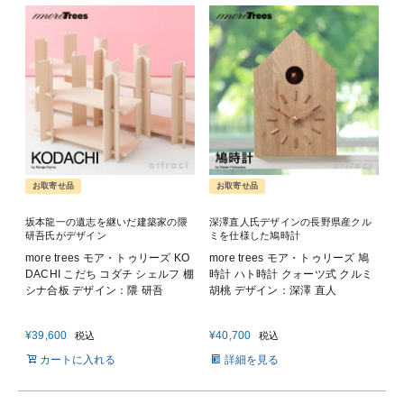
お取寄せ品
お取寄せ品
坂本龍一の遺志を継いだ建築家の隈
深澤直人氏デザインの長野県産クル
研吾氏がデザイン
ミを仕様した鳩時計
more trees モア・トゥリーズ KO
more trees モア・トゥリーズ 鳩
DACHI こだち コダチ シェルフ 棚
時計 ハト時計 クォーツ式 クルミ
シナ合板 デザイン：隈 研吾
胡桃 デザイン：深澤 直人
¥
39,600
¥
40,700
税込
税込
カートに入れる
詳細を見る