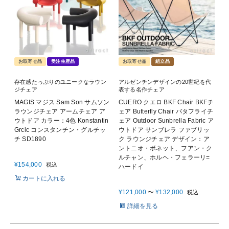
お取寄せ品
受注生産品
お取寄せ品
組立品
存在感たっぷりのユニークなラウン
アルゼンチンデザインの20世紀を代
ジチェア
表する名作チェア
MAGIS マジス Sam Son サムソン
CUERO クエロ BKF Chair BKFチ
ラウンジチェア アームチェア ア
ェア Butterfly Chair バタフライチ
ウトドア カラー：4色 Konstantin
ェア Outdoor Sunbrella Fabric ア
Grcic コンスタンチン・グルチッ
ウトドア サンブレラ ファブリッ
チ SD1890
ク ラウンジチェア デザイン：ア
ントニオ・ボネット、フアン・ク
ルチャン、ホルヘ・フェラーリ=
¥
154,000
税込
ハードイ
カートに入れる
¥
121,000
〜
¥
132,000
税込
詳細を見る