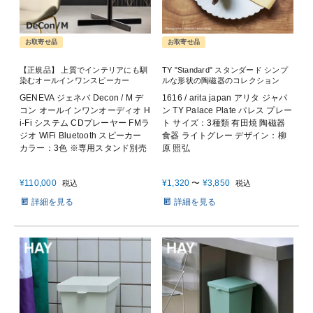
お取寄せ品
お取寄せ品
【正規品】 上質でインテリアにも馴
TY "Standard" スタンダード シンプ
染むオールインワンスピーカー
ルな形状の陶磁器のコレクション
GENEVA ジェネバ Decon / M デ
1616 / arita japan アリタ ジャパ
コン オールインワンオーディオ H
ン TY Palace Plate パレス プレー
i-Fi システム CDプレーヤー FMラ
ト サイズ：3種類 有田焼 陶磁器
ジオ WiFi Bluetooth スピーカー
食器 ライトグレー デザイン：柳
カラー：3色 ※専用スタンド別売
原 照弘
¥
110,000
¥
1,320
〜
¥
3,850
税込
税込
詳細を見る
詳細を見る