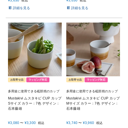
¥
3,630
¥
3,630
税込
税込
詳細を見る
詳細を見る
お取寄せ品
ラッピング対応
お取寄せ品
ラッピング対応
多用途に使用できる砥部焼のカップ
多用途に使用できる砥部焼のカップ
Mustakivi ムスタキビ CUP カップ
Mustakivi ムスタキビ CUP カップ
Sサイズ カラー：7色 デザイン：
Mサイズ カラー：7色 デザイン：
石本藤雄
石本藤雄
¥
3,080
〜
¥
3,300
¥
3,740
〜
¥
3,960
税込
税込