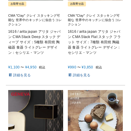
お取寄せ品
お取寄せ品
CMA "Clay" クレイ スタッキング可
CMA "Clay" クレイ スタッキング可
能な 世界中のキッチンに似合うコレ
能な 世界中のキッチンに似合うコレ
クション
クション
1616 / arita japan アリタ ジャパ
1616 / arita japan アリタ ジャパ
ン CMA Stack Deep スタック デ
ン CMA Stack Flat スタック フラ
ィープ サイズ：5種類 有田焼 陶
ット サイズ：7種類 有田焼 陶磁
磁器 食器 ライトグレー デザイ
器 食器 ライトグレー デザイン：
ン：セシリエ・マンツ
セシリエ・マンツ
¥
1,100
〜
¥
4,950
¥
990
〜
¥
3,850
税込
税込
詳細を見る
詳細を見る