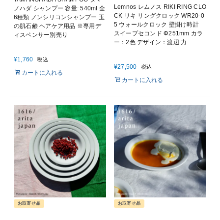
Lemnos レムノス RIKI RING CLO
ノハダ シャンプー 容量: 540ml 全
CK リキ リングクロック WR20-0
6種類 ノンシリコンシャンプー 玉
5 ウォールクロック 壁掛け時計
の肌石鹸 ヘアケア用品 ※専用デ
スイープセコンド Φ251mm カラ
ィスペンサー別売り
ー：2色 デザイン：渡辺 力
¥
1,760
税込
¥
27,500
税込
カートに入れる
カートに入れる
お取寄せ品
お取寄せ品