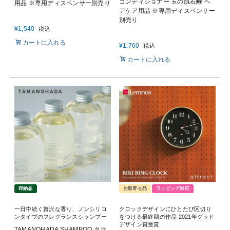
コンディショナー 玉の肌石鹸 ヘ
用品 ※専用ディスペンサー別売り
アケア用品 ※専用ディスペンサー
別売り
¥
1,540
税込
カートに入れる
¥
1,760
税込
カートに入れる
即納品
お取寄せ品
ラッピング対応
一日中続く贅沢な香り、ノンシリコ
クロックデザインにひとたび区切り
ンタイプのフレグランスシャンプー
をつける最終期の作品 2021年グッド
デザイン賞受賞
TAMANOHADA SHAMPOO タマ