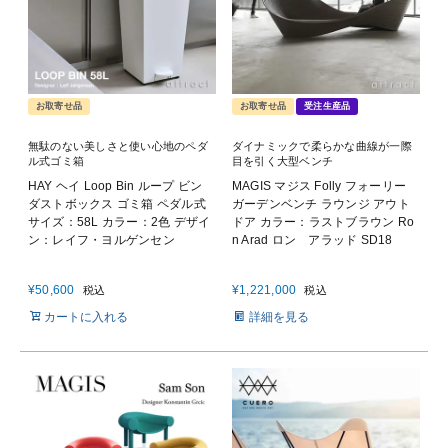
お取寄せ品
お取寄せ品
受注生産品
無駄のない美しさと使い心地のペダ
ダイナミックで柔らかな曲線が一際
ル式ゴミ箱
目を引く大型ベンチ
HAY ヘイ Loop Bin ループ ビン
MAGIS マジス Folly フォーリー
ダストボックス ゴミ箱 ペダル式
ガーデンベンチ ラウンジ アウト
サイズ：58L カラー：2色 デザイ
ドア カラー：ラストブラウン Ro
ン：レイフ・ヨルゲンセン
n Arad ロン アラッド SD18
¥
50,600
¥
1,221,000
税込
税込
カートに入れる
詳細を見る