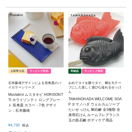
お取寄せ品
ラッピング対応
即納品
ラッピング対応
石本藤雄デザインによる長角皿のバ
おめでタイを贈りタイ、鯛をモチー
イカラーシリーズ
フにした楽しく遊び心溢れるせっけ
ん
Mustakivi ムスタキビ HORISONT
TAMANOHADA WELCOME SOA
TI ホライゾンティ ロングプレー
P タマノハダ ウェルカムソープ
ト 長角皿 カラー：7色 デザイ
たいせっけん 鯛石鹸 全3種類 全
ン：石本藤雄
身用石けん ルームフレグランス
玉の肌石鹸 ボディケア用品
¥
4,730
税込