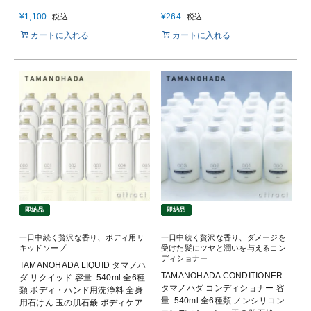
¥
1,100
¥
264
税込
税込
カートに入れる
カートに入れる
即納品
即納品
一日中続く贅沢な香り、ボディ用リ
一日中続く贅沢な香り、ダメージを
キッドソープ
受けた髪にツヤと潤いを与えるコン
ディショナー
TAMANOHADA LIQUID タマノハ
TAMANOHADA CONDITIONER
ダ リクイッド 容量: 540ml 全6種
タマノハダ コンディショナー 容
類 ボディ・ハンド用洗浄料 全身
量: 540ml 全6種類 ノンシリコン
用石けん 玉の肌石鹸 ボディケア