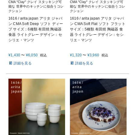
CMA "Clay" クレイ スタッキング可
CMA "Clay" クレイ スタッキング可
能な 世界中のキッチンに似合うコレ
能な 世界中のキッチンに似合うコレ
クション
クション
1616 / arita japan アリタ ジャパ
1616 / arita japan アリタ ジャパ
ン CMA Soft Deep ソフト ディー
ン CMA Soft Flat ソフト フラット
プ サイズ：6種類 有田焼 陶磁器
サイズ：5種類 有田焼 陶磁器 食
食器 ライトグレー デザイン：セ
器 ライトグレー デザイン：セシ
シリエ・マンツ
リエ・マンツ
¥
1,430
〜
¥
6,050
¥
1,320
〜
¥
3,960
税込
税込
詳細を見る
詳細を見る