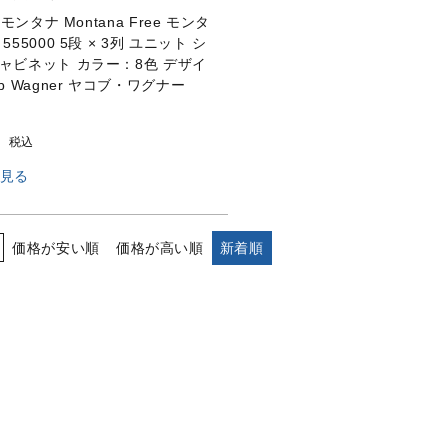
a モンタナ Montana Free モンタ
555000 5段 × 3列 ユニット シ
キャビネット カラー：8色 デザイ
ob Wagner ヤコブ・ワグナー
0
税込
見る
価格が安い順
価格が高い順
新着順