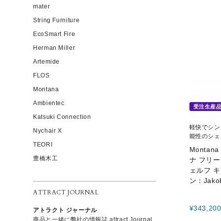
mater
String Furniture
EcoSmart Fire
Herman Miller
Artemide
FLOS
Montana
Ambientec
受注生産
Katsuki Connection
軽快でシン
Nychair X
能性のシェ
TEORI
Montan
豊橋木工
ナ フリー 
ェルフ 
ン：Jak
ATTRACT JOURNAL
¥
343,20
アトラクト ジャーナル
商品と一緒に弊社の情報誌 attract Journal