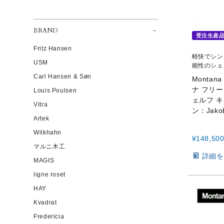
BRAND
受注生産
Fritz Hansen
軽快でシン
USM
能性のシェ
Carl Hansen & Søn
Montan
ナ フリー 
Louis Poulsen
ェルフ 
Vitra
ン：Jak
Artek
Wilkhahn
¥
148,50
マルニ木工
詳細を
MAGIS
ligne roset
HAY
Kvadrat
Fredericia