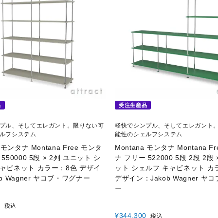
品
受注生産品
プル、そしてエレガント。限りない可
軽快でシンプル、そしてエレガント
ルフシステム
能性のシェルフシステム
a モンタナ Montana Free モンタ
Montana モンタナ Montana F
550000 5段 × 2列 ユニット シ
ナ フリー 522000 5段 2段 2段 
キャビネット カラー：8色 デザイ
ット シェルフ キャビネット カ
ob Wagner ヤコブ・ワグナー
デザイン：Jakob Wagner 
ー
0
税込
¥
344,300
税込