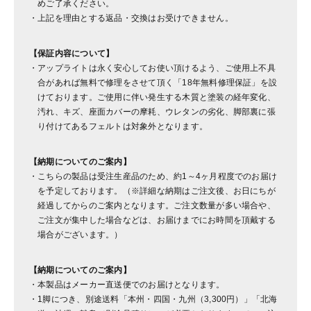
めご了承ください。
上記を理由とする返品・交換はお受けできません。
【保証内容について】
アップライトは永く安心してお使い頂けるよう、ご使用上不具
合があれば無料で修理をさせて頂く「18年無料修理保証」を設
けております。ご使用に伴い発生する木質と塗装の経年変化、
汚れ、キズ、座面カバーの摩耗、ウレタンの劣化、脚部裏に張
り付けてあるフェルトは対象外となります。
【納期についてのご案内】
こちらの製品は受注生産品のため、約1～4ヶ月程度でのお届け
を予定しております。（※詳細な納期はご注文後、お日にちが
経過してからのご案内となります。ご注文数量が多い場合や、
ご注文が集中した場合などは、お届けまでにお時間を頂戴する
場合がございます。）
【納期についてのご案内】
本製品はメーカー直送便でのお届けとなります。
1脚につき、別途送料「本州・四国・九州（3,300円）」「北海