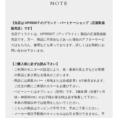
NOTE
【当店は UPRIGHT のブランド・パートナーショップ（正規取扱
販売店）です】
当店アトラクトは、UPRIGHT（アップライト）製品の正規取扱販
売店です。万一、商品に不具合などあった場合のアフターサービ
スはもちろん、修理なども承っております。詳しくはお気軽にお
問い合わせ下さいませ。
【ご購入前に必ずお読み下さい】
ご利用のモニターの設定により、色・素材の見え方などが実際
の商品と多少異なる場合がございます。
商品には座面カバー（布地または合成皮革）が1枚含まれます。
ご注文の際にご希望のカラーをお選び下さい。
ベビーシートはオプション（別売）です。3歳未満（生後7ヶ月
頃～伸長90cm）のお子様が座る時は必ず装着して下さい。
本来の用途以外では使用をしないでください。
こちらの商品はラッピング不可です。予めご了承ください。
メーカー発注手配後のキャンセルはお引き受けできません。予