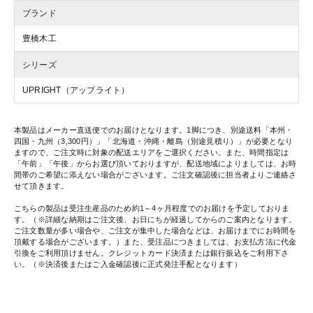
ブランド
豊橋木工
シリーズ
UPRIGHT（アップライト）
本製品はメーカー直送便でのお届けとなります。1脚につき、別途送料「本州・
四国・九州（3,300円）」「北海道・沖縄・離島（別途見積り）」が必要となり
ますので、ご注文時に対象の配送エリアをご選択ください。また、時間指定は
「午前」「午後」からお選び頂いておりますが、配送地域によりましては、お時
間帯のご希望に添えない場合がございます。ご注文確認後に担当者よりご連絡さ
せて頂きます。
こちらの製品は受注生産品のため約1～4ヶ月程度でのお届けを予定しておりま
す。（※詳細な納期はご注文後、お日にちが経過してからのご案内となります。
ご注文数量が多い場合や、ご注文が集中した場合などは、お届けまでにお時間を
頂戴する場合がございます。）また、受注品につきましては、お支払方法に代金
引換をご利用頂けません。クレジットカード決済または銀行振込をご利用下さ
い。（※決済後またはご入金確認後に正式発注手配となります）