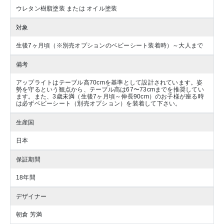
ウレタン樹脂塗装 または オイル塗装
対象
生後7ヶ月頃（※別売オプションのベビーシート装着時）～大人まで
備考
アップライトはテーブル高70cmを基準として設計されています。姿
勢を守るという観点から、テーブル高は67〜73cmまでを推奨してい
ます。また、3歳未満（生後7ヶ月頃～伸長90cm）のお子様が座る時
は必ずベビーシート（別売オプション）を装着して下さい。
生産国
日本
保証期間
18年間
デザイナー
朝倉 芳満