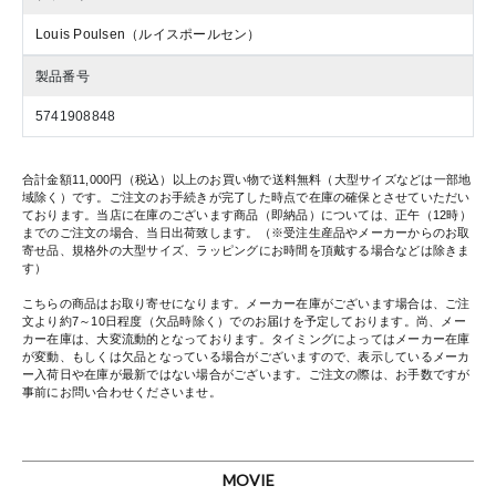
Louis Poulsen（ルイスポールセン）
製品番号
5741908848
合計金額11,000円（税込）以上のお買い物で送料無料（大型サイズなどは一部地
域除く）です。ご注文のお手続きが完了した時点で在庫の確保とさせていただい
ております。当店に在庫のございます商品（即納品）については、正午（12時）
までのご注文の場合、当日出荷致します。（※受注生産品やメーカーからのお取
寄せ品、規格外の大型サイズ、ラッピングにお時間を頂戴する場合などは除きま
す）
こちらの商品はお取り寄せになります。メーカー在庫がございます場合は、ご注
文より約7～10日程度（欠品時除く）でのお届けを予定しております。尚、メー
カー在庫は、大変流動的となっております。タイミングによってはメーカー在庫
が変動、もしくは欠品となっている場合がございますので、表示しているメーカ
ー入荷日や在庫が最新ではない場合がございます。ご注文の際は、お手数ですが
事前にお問い合わせくださいませ。
MOVIE