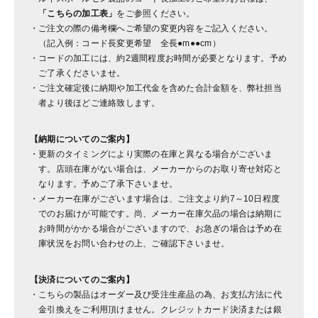
「こちらの加工表」
をご参照ください。
ご注文の際の備考欄へご希望の変更内容をご記入ください。
（記入例：コード長変更希望 全長●m●●cm）
コードの加工には、約2週間程度お時間が必要となります。予め
ご了承くださいませ。
ご注文確定後に納期や加工代金を含めた合計金額を、弊社担当
者より後ほどご連絡致します。
【納期についてのご案内】
更新のタイミングにより実際の在庫と異なる場合がございま
す。店頭在庫がない場合は、メーカーからのお取り寄せ対応と
なります。予めご了承下さいませ。
メーカー在庫がございます場合は、ご注文より約7～10日程度
でのお届けが可能です。尚、メーカー在庫欠品の場合は納期に
お時間がかかる場合がございますので、お急ぎの場合は予め在
庫状況をお問い合わせの上、ご確認下さいませ。
【決済についてのご案内】
こちらの製品はオーダー及び受注生産品の為、お支払方法に代
金引換えをご利用頂けません。クレジットカード決済または銀