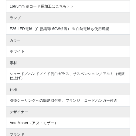
1665mm
※コード長加工はこちら＞＞
ランプ
E26 LED電球（白熱電球 60W相当） ※白熱電球も使用可能
カラー
ホワイト
素材
シェード／ハンドメイド乳白ガラス、サスペンション／アルミ（光沢
仕上げ）
仕様
引掛シーリングへの簡易取付型、フランジ、コードハンガー付き
デザイナー
Anu Moser（アヌ・モザー）
ブランド