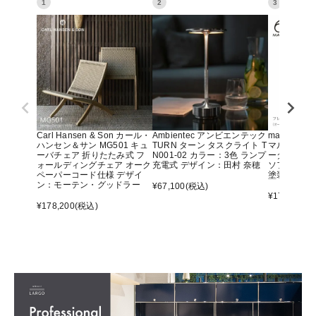
1
2
3
Carl Hansen & Son カール・
Ambientec アンビエンテック
maruni マ
ハンセン＆サン MG501 キュ
TURN ターン タスクライト T
マルニ60 
ーバチェア 折りたたみ式 フ
N001-02 カラー：3色 ランプ
ーター アー
ォールディングチェア オーク
充電式 デザイン：田村 奈穂
ソファ オ
ペーパーコード仕様 デザイ
塗装）
ン：モーテン・グッドラー
¥
67,100
(税込)
¥
176,000
(
¥
178,200
(税込)