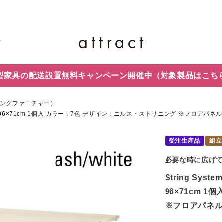
ド
型家具の配送設置無料キャンペーン開催中
（対象製品はこち
（ストリングファニチャー）
 78×96×71cm 1個入 カラー：7色 デザイン：ニルス・ストリニング ※フロアパネ
受注生産品
組立
必要な時に広げ
String Sy
96×71cm 
※フロアパネ