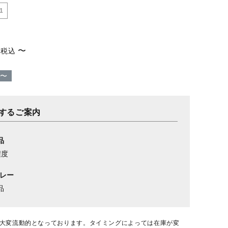
1
〜
税込
〜
するご案内
品
程度
グレー
品
大変流動的となっております。タイミングによっては在庫が変