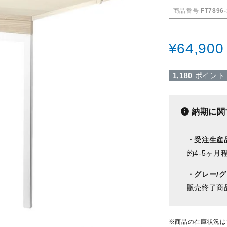
商品番号
FT7896-
¥
64,900
1,180
ポイント
納期に関
・受注生産
約4-5ヶ月
・グレー/
販売終了商
※商品の在庫状況は