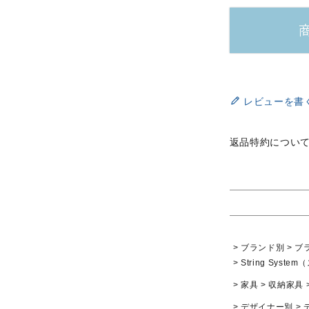
レビューを書
返品特約につい
ブランド別
ブ
String Sys
家具
収納家具
デザイナー別