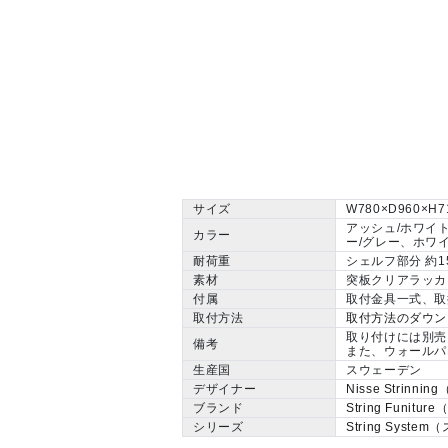
サイズ
W780×D960×H
アッシュ/ホワイ
カラー
ー/グレー、ホワ
耐荷重
シェルフ部分 約1
素材
突板クリアラッカ
付属
取付金具一式、取
取付方法
取付方法のダウン
取り付けには別売
備考
また、ウォールパ
生産国
スウェーデン
デザイナー
Nisse Strin
ブランド
String Funi
シリーズ
String Syst