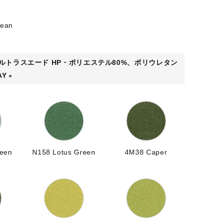
Bean
ウルトラスエード HP・ポリエステル80%、ポリウレタン
AY
(
必
須
)
reen
N158 Lotus Green
4M38 Caper