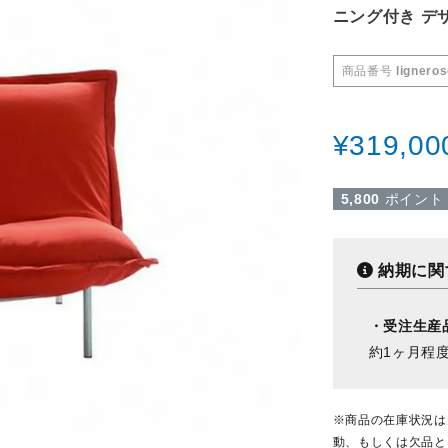
ニング付き デ
商品番号
ligneros
¥
319,00
5,800
ポイント
納期に関
・受注生産
約1ヶ月程
※商品の在庫状況は
動、もしくは欠品と