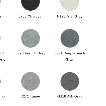
r
5788 Charcoal
N128 Mist Gray
um※
5970 French Gray
5971 Deep French
月程度
Gray
nyx
3271 Taupe
4M18 Ash Gray