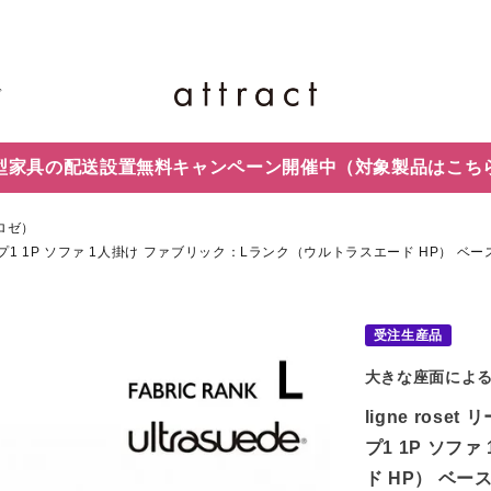
ド
型家具の配送設置無料キャンペーン開催中
（対象製品はこち
・ロゼ）
 ロゼカラン タイプ1 1P ソファ 1人掛け ファブリック：Lランク（ウルトラスエード 
受注生産品
大きな座面によ
ligne rose
プ1 1P ソフ
ド HP） ベ