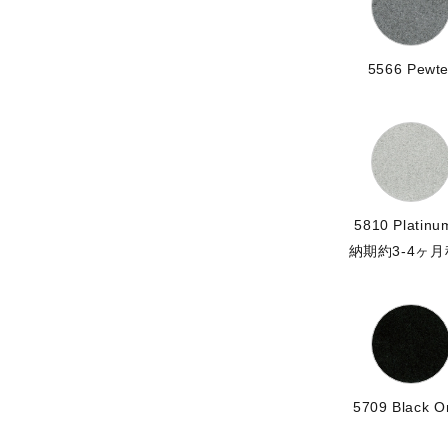
5566 Pewte
5810 Platin
納期約3-4ヶ
5709 Black O