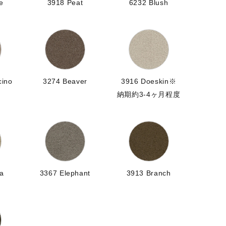
e
3918 Peat
6232 Blush
cino
3274 Beaver
3916 Doeskin※
納期約3-4ヶ月程度
a
3367 Elephant
3913 Branch