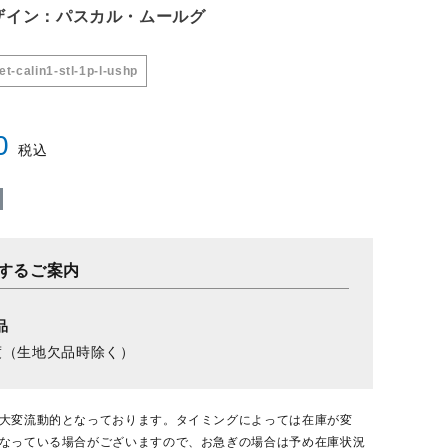
ザイン：パスカル・ムールグ
et-calin1-stl-1p-l-ushp
0
税込
するご案内
品
度（生地欠品時除く）
大変流動的となっております。タイミングによっては在庫が変
なっている場合がございますので、お急ぎの場合は予め在庫状況