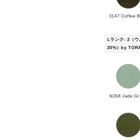
3147 Coffee 
Lランク- 2（
20%）by TOR
N268 Jade G