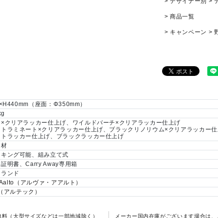
デザイナー別
商品一覧
キャンペーン
0×H440mm（座面：Φ350mm）
kg
チ×クリアラッカー仕上げ、ワイルドバーチ×クリアラッカー仕上げ
イトラミネート×クリアラッカー仕上げ、ブラックリノリウム×クリアラッカー仕
イトラッカー仕上げ、ブラックラッカー仕上げ
チ材
ッキング可能、組み立て式
証明書、Carry Away専用箱
ンランド
ar Aalto（アルヴァ・アアルト）
ek（アルテック）
料無料（大型サイズなどは一部地域除く）
メーカー国内在庫がございます場合は、