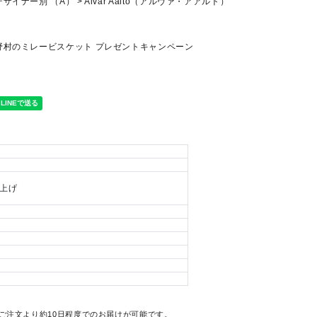
デザイナー別 （A）
Alvar Aalto（アルヴァ・アアルト）
野村のミレービスケット プレゼントキャンペーン
上げ
ご注文より約10日程度でのお届けが可能です。