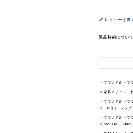
レビューを書
返品特約につい
ブランド別
ブ
家具
チェア・
ブランド別
ブ
L-leg（L-レッ
ブランド別
ブ
Stool 60・St