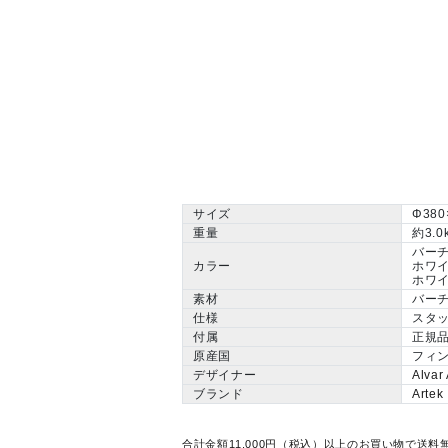
サイズ
Φ38
重量
約3.0
バー
カラー
ホワ
ホワ
素材
バー
仕様
スタ
付属
正規品
原産国
フィ
デザイナー
Alv
ブランド
Art
合計金額11,000円（税込）以上のお買い物で送