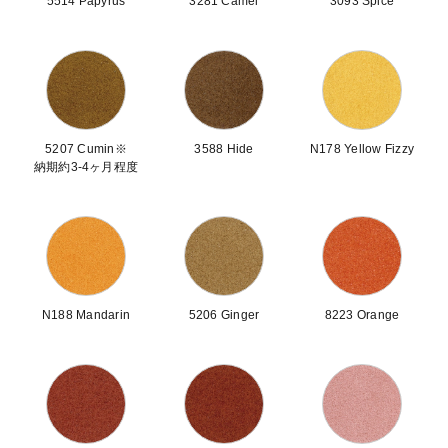
5514 Papyrus
3281 Camel
3093 Spice
5207 Cumin※
3588 Hide
N178 Yellow Fizzy
納期約3-4ヶ月程度
N188 Mandarin
5206 Ginger
8223 Orange