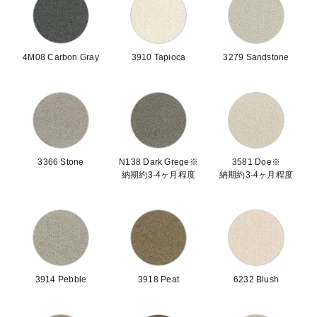
4M08 Carbon Gray
3910 Tapioca
3279 Sandstone
3366 Stone
N138 Dark Grege※
3581 Doe※
納期約3-4ヶ月程度
納期約3-4ヶ月程度
3914 Pebble
3918 Peat
6232 Blush