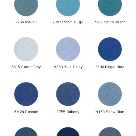
2754 Malibu
7397 Robin’s Egg
7389 South Beach
5515 Cadet Gray
N258 Blue Daisy
2530 Regal Blue
6M28 Cosmic
2755 Brittany
N168 Snow Blue