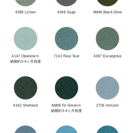
4398 Lichen
4396 Sage
4M48 Black Olive
4147 Opalene※
7142 Real Teal
4397 Eucalyptus
納期約3-4ヶ月程度
4342 Shetland
6M08 Fir Green※
2756 Horizon
納期約3-4ヶ月程度