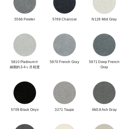
5566 Pewter
5788 Charcoal
N128 Mist Gray
5810 Platinum※
5970 French Gray
5971 Deep French
納期約3-4ヶ月程度
Gray
5709 Black Onyx
3271 Taupe
4M18 Ash Gray