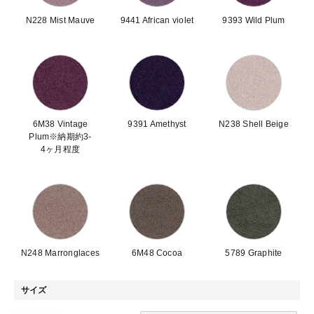
N228 Mist Mauve
9441 African violet
9393 Wild Plum
6M38 Vintage
9391 Amethyst
N238 Shell Beige
Plum※納期約3-
4ヶ月程度
N248 Marronglaces
6M48 Cocoa
5789 Graphite
サイズ