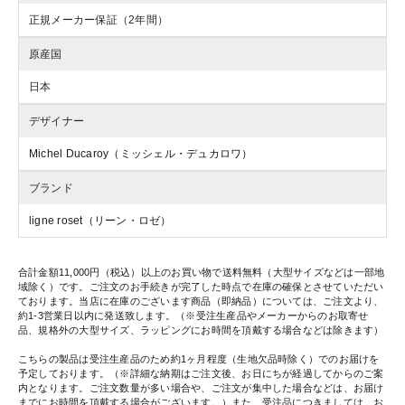
正規メーカー保証（2年間）
原産国
日本
デザイナー
Michel Ducaroy（ミッシェル・デュカロワ）
ブランド
ligne roset（リーン・ロゼ）
合計金額11,000円（税込）以上のお買い物で送料無料（大型サイズなどは一部地
域除く）です。ご注文のお手続きが完了した時点で在庫の確保とさせていただい
ております。当店に在庫のございます商品（即納品）については、ご注文より、
約1-3営業日以内に発送致します。（※受注生産品やメーカーからのお取寄せ
品、規格外の大型サイズ、ラッピングにお時間を頂戴する場合などは除きます）
こちらの製品は受注生産品のため約1ヶ月程度（生地欠品時除く）でのお届けを
予定しております。（※詳細な納期はご注文後、お日にちが経過してからのご案
内となります。ご注文数量が多い場合や、ご注文が集中した場合などは、お届け
までにお時間を頂戴する場合がございます。）また、受注品につきましては、お