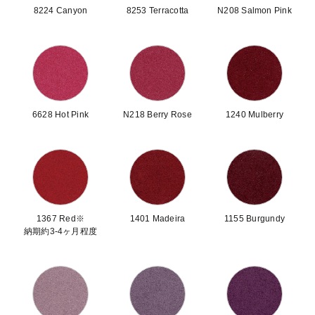
8224 Canyon
8253 Terracotta
N208 Salmon Pink
6628 Hot Pink
N218 Berry Rose
1240 Mulberry
1367 Red※
1401 Madeira
1155 Burgundy
納期約3-4ヶ月程度