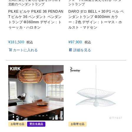
北欧のペンダントランプ
ントランプ
PILKE ピルケ PILKE 36 PENDAN
DARO ダロ BELL + 30 P1 ベル ペ
T ピルケ 36 ペンダント ペンダン
ンダントランプ Φ300mm カラ
トランプ Φ360mm デザイン：ト
ー：2色 デザイン：トーマス・ホ
ゥーッカ・ハロネン
ルスト・マドセン
¥
181,500
¥
97,900
税込
税込
カートに入れる
詳細を見る
お取寄せ品
受注生産品
お取寄せ品