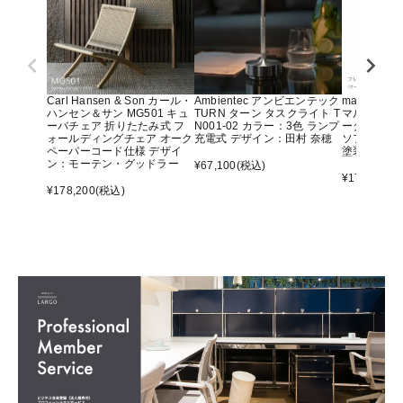
Carl Hansen & Son カール・
Ambientec アンビエンテック
maruni マ
ハンセン＆サン MG501 キュ
TURN ターン タスクライト T
マルニ60 
ーバチェア 折りたたみ式 フ
N001-02 カラー：3色 ランプ
ーター アー
ォールディングチェア オーク
充電式 デザイン：田村 奈穂
ソファ オ
ペーパーコード仕様 デザイ
塗装）
ン：モーテン・グッドラー
¥
67,100
(税込)
¥
176,000
(
¥
178,200
(税込)