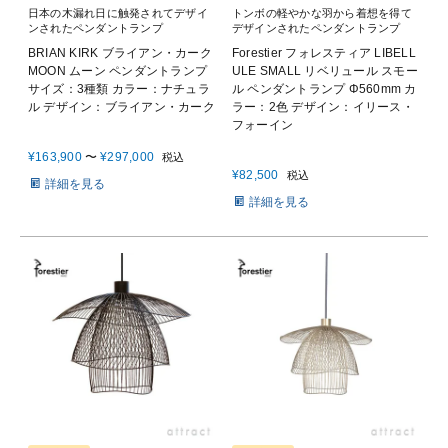
日本の木漏れ日に触発されてデザイ
トンボの軽やかな羽から着想を得て
ンされたペンダントランプ
デザインされたペンダントランプ
BRIAN KIRK ブライアン・カーク
Forestier フォレスティア LIBELL
MOON ムーン ペンダントランプ
ULE SMALL リベリュール スモー
サイズ：3種類 カラー：ナチュラ
ル ペンダントランプ Φ560mm カ
ル デザイン：ブライアン・カーク
ラー：2色 デザイン：イリース・
フォーイン
¥
163,900
〜
¥
297,000
税込
¥
82,500
税込
詳細を見る
詳細を見る